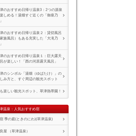
津のおすすめ日帰り温泉3：2つの源泉
楽しめる！湯畑すぐ近くの「御座乃
」
津のおすすめ日帰り温泉２：貸切風呂
家族風呂）もある充実した「大滝乃
」
津のおすすめ日帰り温泉１：巨大露天
呂が楽しい！「西の河原露天風呂」
津のシンボル「湯畑（ゆばたけ）」の
しみ方と、すぐ周辺の観光スポット
も楽しい観光スポット、草津熱帯園！
津温泉：人気おすすめ宿
宿 季の庭(ときのにわ)(草津温泉)
良屋 （草津温泉）