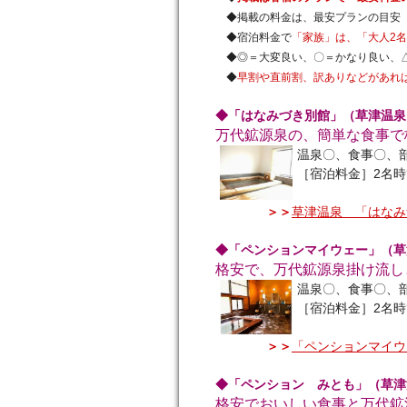
◆掲載の料金は、最安プランの目安
◆宿泊料金で
「家族」は、「大人2名
◆◎＝大変良い、〇＝かなり良い、
◆
早割や直前割、訳ありなどがあれ
◆「はなみづき別館」（草津温泉
万代鉱源泉の、簡単な食事で
温泉〇、食事〇、
［宿泊料金］2名時
＞＞
草津温泉 「はなみ
◆「ペンションマイウェー」（草
格安で、万代鉱源泉掛け流し
温泉〇、食事〇、
［宿泊料金］2名時
＞＞
「ペンションマイウ
◆「ペンション みとも」（草津
格安でおいしい食事と万代鉱