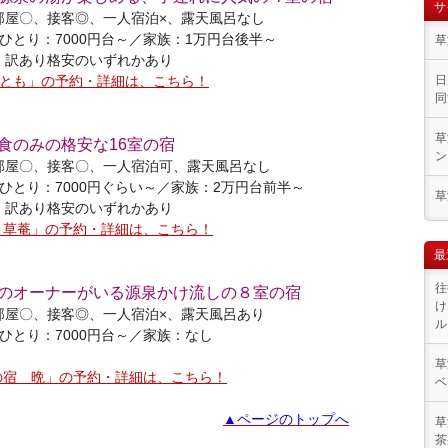
サ
部屋〇、接客◎、一人宿泊×、露天風呂なし
ひとり：7000円台～／家族：1万円台後半～
草
、訳あり格安のいずれかあり
とも」の予約・詳細は、こちら！
日
同
草
食のみの格安な16室の宿
ン
部屋〇、接客〇、一人宿泊可、露天風呂なし
ひとり：7000円ぐらい～／家族：2万円台前半～
草
、訳あり格安のいずれかあり
 草菴」の予約・詳細は、こちら！
最
往
のオーナーがいる源泉かけ流しの８室の宿
け
部屋〇、接客◎、一人宿泊×、露天風呂あり
ル
ひとり：7000円台～／家族：なし
草
の宿 晩」の予約・詳細は、こちら！
ベ
▲ページのトップへ
草
茶