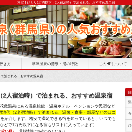
格安！ひとり1万円以下（2人宿泊時）で泊まれる、おすすめ温泉宿
行き方
草津温泉の源泉・湯の特徴
このHPについて
時）で泊まれる、おすすめ温泉宿
目
（2人宿泊時）で泊まれる、おすすめ温泉宿
温
花敷温泉にある温泉旅館・温泉ホテル・ペンションや民宿など
宿泊代（2名宿泊時）で泊まれる、温泉・食事・部屋などの口コ
食
軒
を紹介します。格安で満足できる宿を知っていると、いつでも
などで1万円以下になる宿もリストに入っています）
ひ
の安い順」
。最新情報はお確かめください