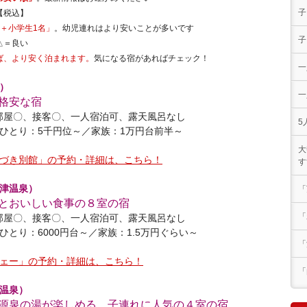
子
【税込】
＋小学生1名」
。幼児連れはより安いことが多いです
子
△＝良い
ば、より安く泊まれます。
気になる宿があればチェック！
一
）
一
格安な宿
部屋〇、接客〇、一人宿泊可、露天風呂なし
5
ひとり：5千円位～／家族：1万円台前半～
大
づき別館」の予約・詳細は、こちら！
す
津温泉）
「
とおいしい食事の８室の宿
「
部屋〇、接客〇、一人宿泊可、露天風呂なし
ひとり：6000円台～／家族：1.5万円ぐらい～
「
ェー」の予約・詳細は、こちら！
「
温泉）
源泉の湯が楽しめる、子連れに人気の４室の宿