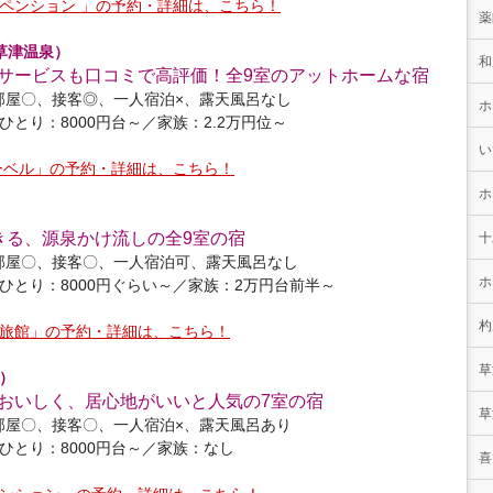
ペンション 」の予約・詳細は、こちら！
薬
草津温泉）
和
サービスも口コミで高評価！全9室のアットホームな宿
部屋〇、接客◎、一人宿泊×、露天風呂なし
ホ
ひとり：8000円台～／家族：2.2万円位～
い
ーベル」の予約・詳細は、こちら！
ホ
きる、源泉かけ流しの全9室の宿
十
部屋〇、接客〇、一人宿泊可、露天風呂なし
ホ
ひとり：8000円ぐらい～／家族：2万円台前半～
杓
旅館」の予約・詳細は、こちら！
草
）
おいしく、居心地がいいと人気の7室の宿
草
部屋〇、接客〇、一人宿泊×、露天風呂あり
ひとり：8000円台～／家族：なし
喜