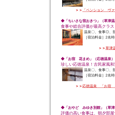
＞＞
「ペンション ヴァ
◆「ちいさな宿おきつ」（草津温
食事や総合評価が最高クラス
温泉〇、食事◎、
［宿泊料金］2名時
＞＞
草津
◆「お宿 花まめ」（応徳温泉）
珍しい応徳温泉！古民家風和
温泉〇、食事〇、
［宿泊料金］2名時
＞＞
応徳温泉 「お宿 
◆「おやど みゆき別館」（草津
評価の高い食事は、朝夕部屋