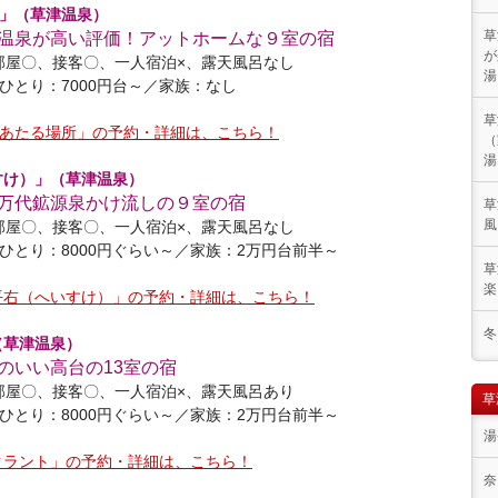
」（草津温泉）
温泉が高い評価！アットホームな９室の宿
草
が
部屋〇、接客〇、一人宿泊×、露天風呂なし
湯
ひとり：7000円台～／家族：なし
草
あたる場所」の予約・詳細は、こちら！
（
湯
すけ）」（草津温泉）
万代鉱源泉かけ流しの９室の宿
草
風
部屋〇、接客〇、一人宿泊×、露天風呂なし
ひとり：8000円ぐらい～／家族：2万円台前半～
草
楽
平右（へいすけ）」の予約・詳細は、こちら！
冬
（草津温泉）
のいい高台の13室の宿
部屋〇、接客〇、一人宿泊×、露天風呂あり
草
ひとり：8000円ぐらい～／家族：2万円台前半～
湯
クラント」の予約・詳細は、こちら！
奈