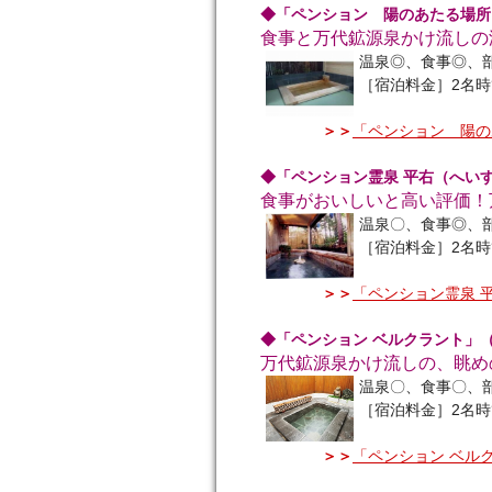
◆「ペンション 陽のあたる場所
食事と万代鉱源泉かけ流しの
温泉◎、食事◎、
［宿泊料金］2名時
＞＞
「ペンション 陽の
◆「ペンション霊泉 平右（へい
食事がおいしいと高い評価！
温泉〇、食事◎、
［宿泊料金］2名時
＞＞
「ペンション霊泉 
◆「ペンション ベルクラント」
万代鉱源泉かけ流しの、眺め
温泉〇、食事〇、
［宿泊料金］2名時
＞＞
「ペンション ベル