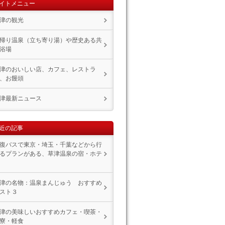
イトメニュー
津の観光
帰り温泉（立ち寄り湯）や歴史ある共
浴場
津のおいしい店、カフェ、レストラ
、お饅頭
津最新ニュース
近の記事
復バスで東京・埼玉・千葉などから行
るプランがある、草津温泉の宿・ホテ
津の名物：温泉まんじゅう おすすめ
スト３
津の美味しいおすすめカフェ・喫茶・
寮・軽食