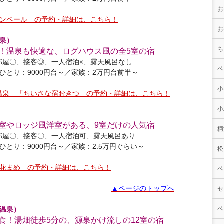
お
ンベール」の予約・詳細は、こちら！
お
泉）
ち
！温泉も快適な、ログハウス風の全5室の宿
部屋〇、接客◎、一人宿泊×、露天風呂なし
ペ
ひとり：9000円台～／家族：2万円台前半～
小
温泉 「ちいさな宿おきつ」の予約・詳細は、こちら！
小
室やロッジ風洋室がある、9室だけの人気宿
柄
部屋〇、接客〇、一人宿泊可、露天風呂あり
ひとり：9000円台～／家族：2.5万円ぐらい～
松
花まめ」の予約・詳細は、こちら！
ペ
▲ページのトップへ
セ
温泉）
ペ
食！湯畑徒歩5分の、源泉かけ流しの12室の宿