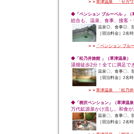
＞＞
草津温泉 「セガワ
◆「ペンション ブルーベル 」（
総合も、温泉、食事、接客・
温泉◎、食事◎、
［宿泊料金］2名時
＞＞
「ペンション ブル
◆「松乃井旅館 」（草津温泉）
湯畑徒歩2分！全てに満足で
温泉〇、食事〇、
［宿泊料金］2名時
＞＞
草津温泉 「松乃井
◆「柄沢ペンション」（草津温泉
万代鉱源泉かけ流し。和食が
温泉〇、食事〇、
［宿泊料金］2名時