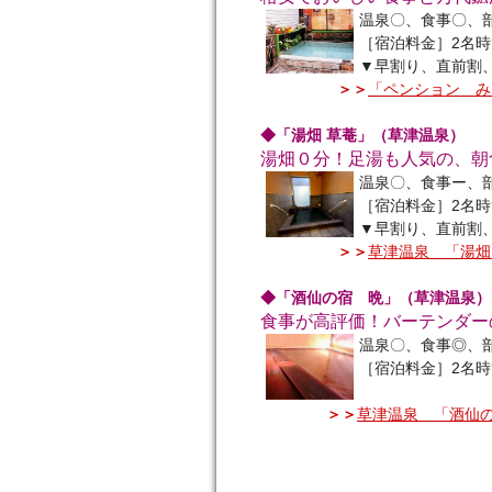
温泉〇、食事〇、
［宿泊料金］2名時
▼早割り、直前割
＞＞
「ペンション み
◆「湯畑 草菴」（草津温泉）
湯畑０分！足湯も人気の、朝
温泉〇、食事ー、
［宿泊料金］2名時
▼早割り、直前割
＞＞
草津温泉 「湯畑
◆「酒仙の宿 晩」（草津温泉）
食事が高評価！バーテンダー
温泉〇、食事◎、
［宿泊料金］2名時
＞＞
草津温泉 「酒仙