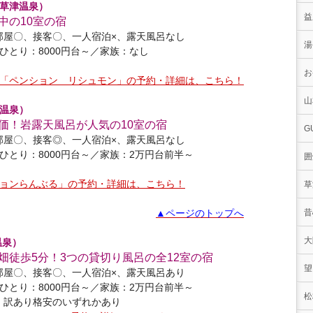
草津温泉）
益
中の10室の宿
部屋〇、接客〇、一人宿泊×、露天風呂なし
湯
ひとり：8000円台～／家族：なし
お
「ペンション リシュモン」の予約・詳細は、こちら！
山
温泉）
価！岩露天風呂が人気の10室の宿
G
部屋〇、接客◎、一人宿泊×、露天風呂なし
ひとり：8000円台～／家族：2万円台前半～
囲
ョンらんぶる」の予約・詳細は、こちら！
草
▲ページのトップへ
昔
大
温泉）
畑徒歩5分！3つの貸切り風呂の全12室の宿
望
部屋〇、接客〇、一人宿泊×、露天風呂あり
ひとり：8000円台～／家族：2万円台前半～
松
、訳あり格安のいずれかあり