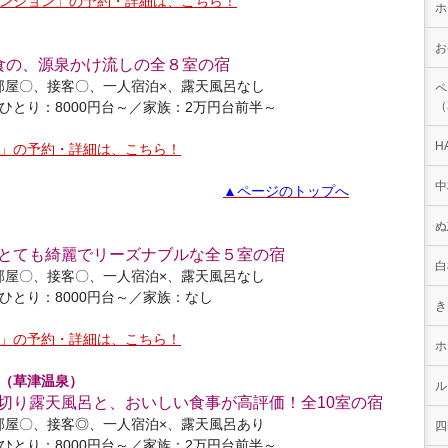
ンション」の予約・詳細は、こちら！
ホ
お
食の、源泉かけ流しの全８室の宿
部屋〇、接客〇、一人宿泊×、露天風呂なし
ペ
ひとり：8000円台～／家族：2万円台前半～
（
H
」の予約・詳細は、こちら！
中
▲ページのトップへ
ぬ
とても綺麗でリーズナブルな全５室の宿
白
部屋〇、接客〇、一人宿泊×、露天風呂なし
ひとり：8000円台～／家族：なし
き
」の予約・詳細は、こちら！
ホ
（草津温泉）
ル
切り露天風呂と、おいしい食事が高評価！全10室の宿
部屋〇、接客◎、一人宿泊×、露天風呂あり
四
ひとり：8000円台～／家族：2万円台前半～